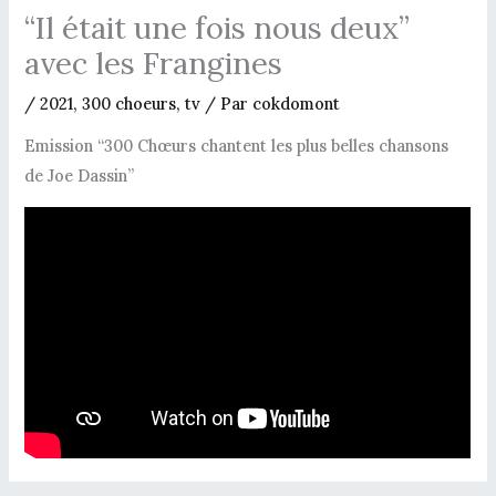
“Il était une fois nous deux”
avec les Frangines
/
2021
,
300 choeurs
,
tv
/ Par
cokdomont
Emission “300 Chœurs chantent les plus belles chansons
de Joe Dassin”