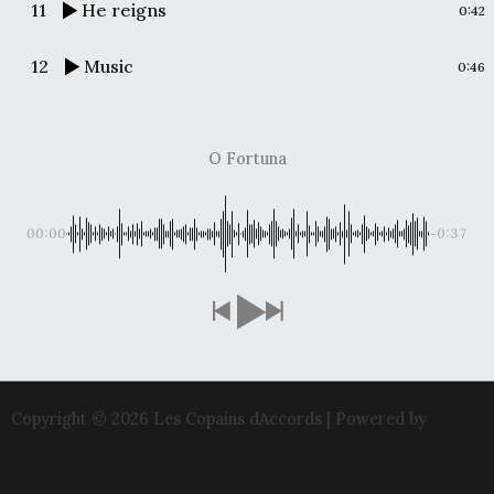
11
He reigns
0:42
12
Music
0:46
O Fortuna
00:00
-0:37
Copyright © 2026 Les Copains dAccords | Powered by
Thème
WordPress Astra