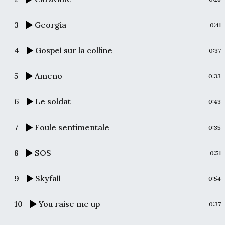
3
Georgia
0:41
4
Gospel sur la colline
0:37
5
Ameno
0:33
6
Le soldat
0:43
7
Foule sentimentale
0:35
8
SOS
0:51
9
Skyfall
0:54
10
You raise me up
0:37