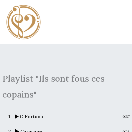
Aller
au
contenu
Playlist "Ils sont fous ces
copains"
1
O Fortuna
0:37
2
Caravane
0:26