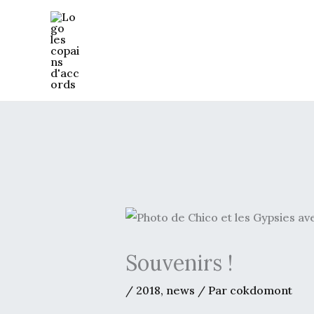
Aller
au
contenu
Souvenirs !
/
2018
,
news
/ Par
cokdomont