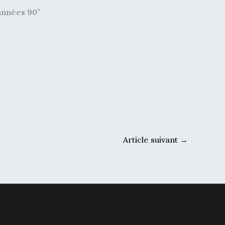
 années 90”
Article suivant
→
ress Astra