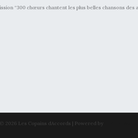
ission “300 chœurs chantent les plus belles chansons des
 © 2026 Les Copains dAccords | Powered by
Thème WordP