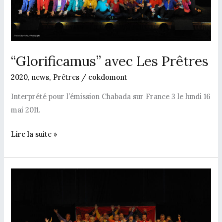
“Glorificamus” avec Les Prêtres
2020
,
news
,
Prêtres
/
cokdomont
Interprété pour l’émission Chabada sur France 3 le lundi 16
mai 2011.
Lire la suite »
“Les
lacs
du
Connemara”