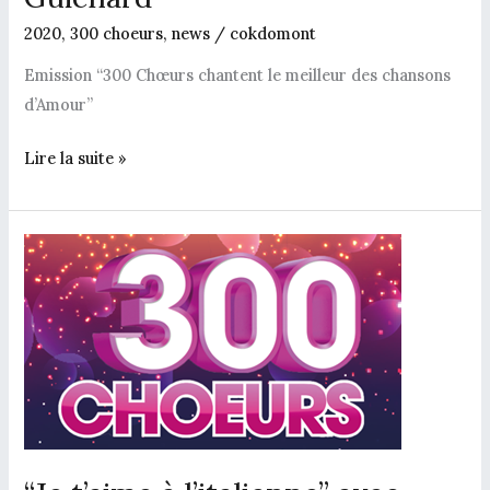
2020
,
300 choeurs
,
news
/
cokdomont
Emission “300 Chœurs chantent le meilleur des chansons
d’Amour”
Lire la suite »
“Je
t’aime
à
l’italienne”
avec
Frédéric
François