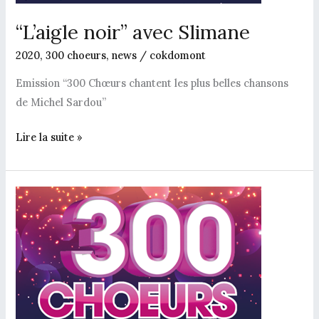
“L’aigle noir” avec Slimane
2020
,
300 choeurs
,
news
/
cokdomont
Emission “300 Chœurs chantent les plus belles chansons
de Michel Sardou”
Lire la suite »
“Par
amour”
avec
Lara
Fabian