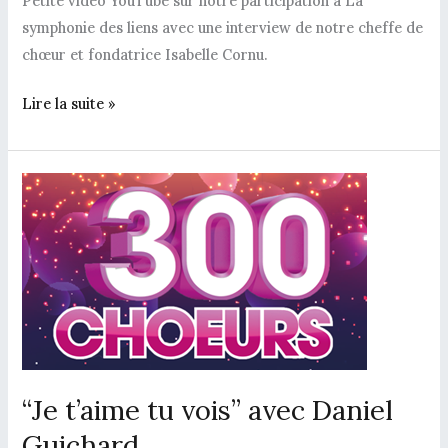
Petite vidéo YouTube sur notre participation à La
symphonie des liens avec une interview de notre cheffe de
chœur et fondatrice Isabelle Cornu.
Lire la suite »
“Je
t’aime
tu
vois”
avec
Daniel
Guichard
“Je t’aime tu vois” avec Daniel
Guichard