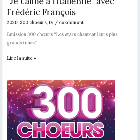
“Je t’aime à l’italienne” avec
Frédéric François
2020
,
300 choeurs
,
tv
/
cokdomont
Emission 300 chœurs “Les stars chantent leurs plus
grands tubes”
Lire la suite »
“L’aigle
noir”
avec
Slimane