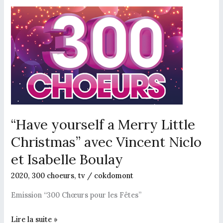
“Have
yourself
a
Merry
Little
Christmas”
avec
Vincent
“Have yourself a Merry Little
Niclo
et
Christmas” avec Vincent Niclo
Isabelle
et Isabelle Boulay
Boulay
2020
,
300 choeurs
,
tv
/
cokdomont
Emission “300 Chœurs pour les Fêtes”
Lire la suite »