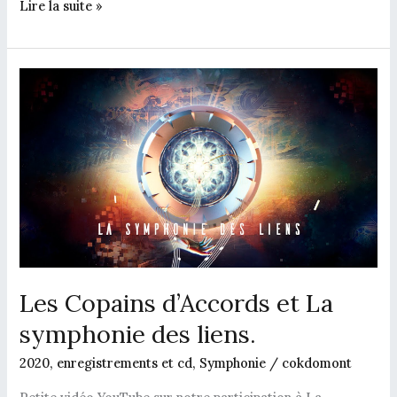
Lire la suite »
Les
Copains
d’Accords
et
La
symphonie
des
liens.
Les Copains d’Accords et La
symphonie des liens.
2020
,
enregistrements et cd
,
Symphonie
/
cokdomont