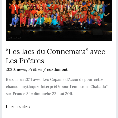
avec
Les
Prêtres
“Les lacs du Connemara” avec
Les Prêtres
2020
,
news
,
Prêtres
/
cokdomont
Retour en 2011 avec Les Copains d’Accords pour cette
chanson mythique. Interprété pour l’émission “Chabada”
sur France 3 le dimanche 22 mai 2011.
Lire la suite »