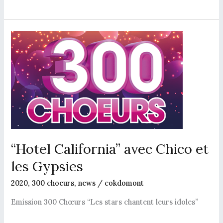
“Hotel
California”
avec
Chico
et
les
Gypsies
“Hotel California” avec Chico et
les Gypsies
2020
,
300 choeurs
,
news
/
cokdomont
Emission 300 Chœurs “Les stars chantent leurs idoles”