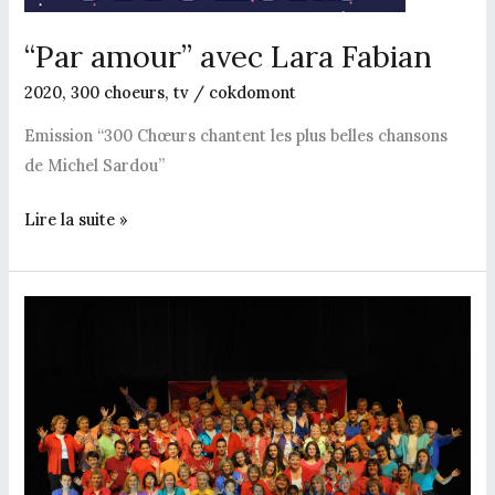
“Par amour” avec Lara Fabian
2020
,
300 choeurs
,
tv
/
cokdomont
Emission “300 Chœurs chantent les plus belles chansons
de Michel Sardou”
Lire la suite »
“Glorificamus”
avec
Les
Prêtres