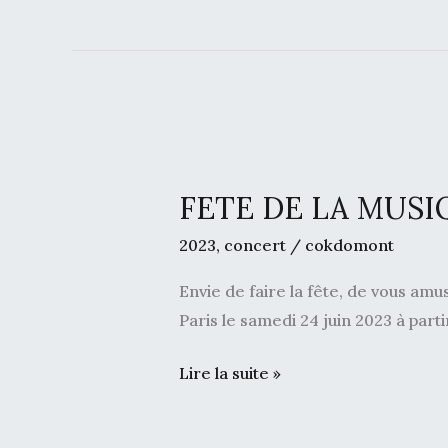
FETE
DE
FETE DE LA MUSI
LA
MUSIQUE
2023
,
concert
/
cokdomont
24/06/2023
Envie de faire la fête, de vous amu
Paris le samedi 24 juin 2023 à parti
Lire la suite »