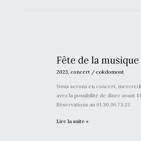
vieux”
–
Les
Prêtres
Fête
de
Fête de la musiqu
la
musique
2023
,
concert
/
cokdomont
21/06/2023
Nous serons en concert, mercredi 21
avez la possibilité de diner avant 1
Réservations au 01.30.36.73.23
Lire la suite »