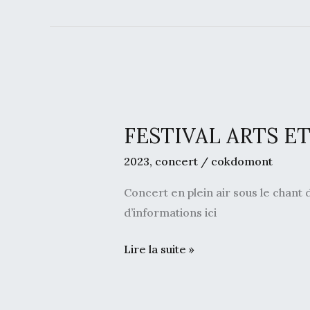
FESTIVAL
ARTS
FESTIVAL ARTS E
ET
VIGNE
2023
,
concert
/
cokdomont
–
Concert en plein air sous le chant 
CHATILLON
d’informations ici
EN
DIOIS
Lire la suite »