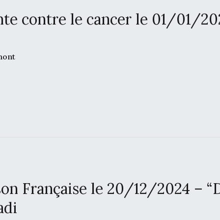
te contre le cancer le 01/01/2
mont
son Française le 20/12/2024 – “
adi