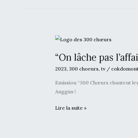
“On
lâche
“On lâche pas l’aff
pas
l’affaire”
2023
,
300 choeurs
,
tv
/
cokdomon
avec
Emission “300 Chœurs chantent les
Bénabar
Anggun !
Lire la suite »