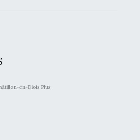
S
hâtillon-en-Diois Plus