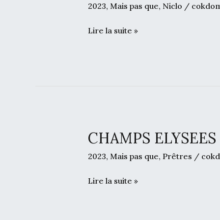
2023
,
Mais pas que
,
Niclo
/
cokdo
la
Chanson
Lire la suite »
Française
le
20/12/2024
–
“Diego”
Vincent
Niclo
CHAMPS ELYSEES du
CHAMPS
&
ELYSEES
Chimene
2023
,
Mais pas que
,
Prêtres
/
cok
du
Badi
26/11/2011
Lire la suite »
–
“Mon