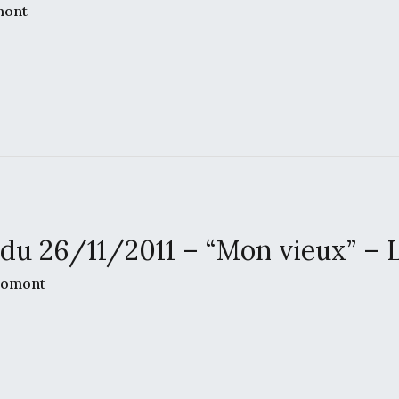
mont
 26/11/2011 – “Mon vieux” – L
domont