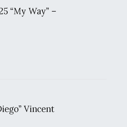
025 “My Way” –
Diego” Vincent