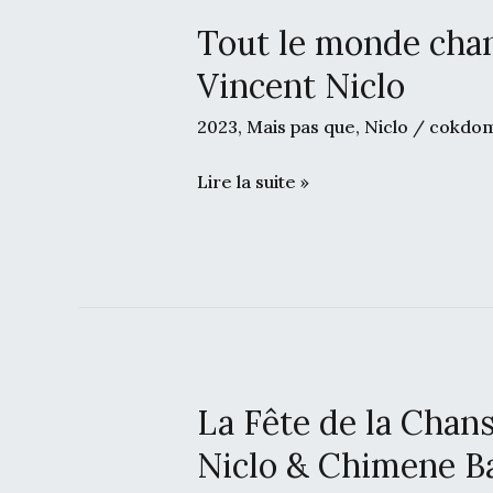
Tout le monde chan
Tout
le
Vincent Niclo
monde
2023
,
Mais pas que
,
Niclo
/
cokdo
chante
contre
Lire la suite »
le
cancer
le
01/01/2025
“My
Way”
–
La Fête de la Chan
La
Vincent
Fête
Niclo
Niclo & Chimene B
de